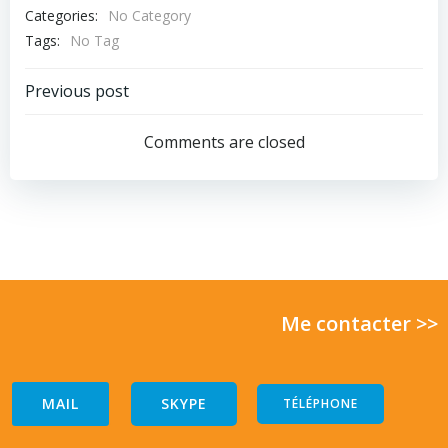
Categories:
No Category
Tags:
No Tag
Post
Previous post
navigation
Comments are closed
Me contacter >>
MAIL
SKYPE
TÉLÉPHONE