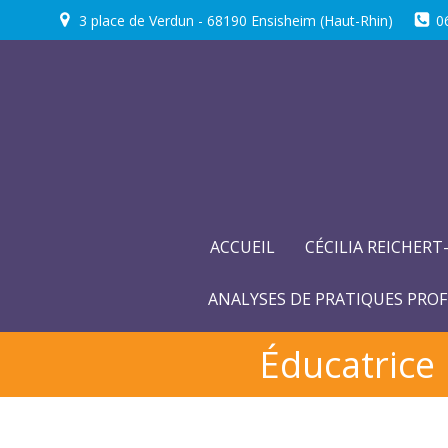
Aller
3 place de Verdun - 68190 Ensisheim (Haut-Rhin)
0
au
contenu
ACCUEIL
CÉCILIA REICHERT
ANALYSES DE PRATIQUES PROF
Éducatrice 