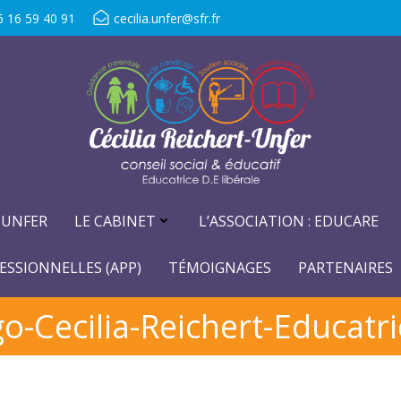
6 16 59 40 91
cecilia.unfer@sfr.fr
-UNFER
LE CABINET
L’ASSOCIATION : EDUCARE
ESSIONNELLES (APP)
TÉMOIGNAGES
PARTENAIRES
-Cecilia-Reichert-Educatr