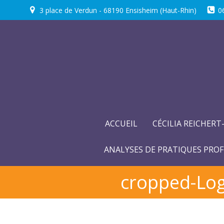
Aller
3 place de Verdun - 68190 Ensisheim (Haut-Rhin)
0
au
contenu
ACCUEIL
CÉCILIA REICHERT
ANALYSES DE PRATIQUES PROF
cropped-Logo