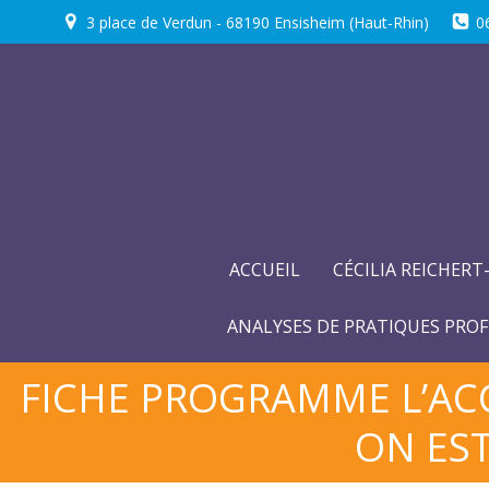
Aller
3 place de Verdun - 68190 Ensisheim (Haut-Rhin)
0
au
contenu
ACCUEIL
CÉCILIA REICHERT
ANALYSES DE PRATIQUES PROF
FICHE PROGRAMME L’AC
ON EST