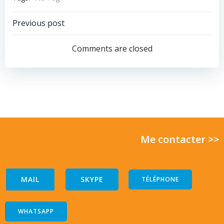
Post
Previous post
navigation
Comments are closed
Me contacter >>
MAIL
SKYPE
TÉLÉPHONE
WHATSAPP