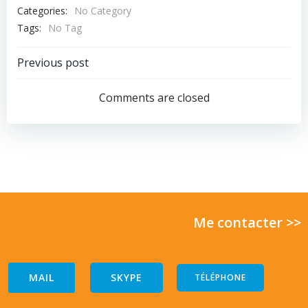
Categories:
No Category
Tags:
No Tag
Post
Previous post
navigation
Comments are closed
Me contacter >>
MAIL
SKYPE
TÉLÉPHONE