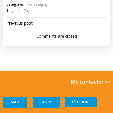
Categories:
No Category
Tags:
No Tag
Post
Previous post
navigation
Comments are closed
Me contacter >>
MAIL
SKYPE
TÉLÉPHONE