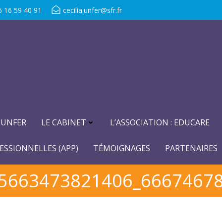
6 16 59 40 91
cecilia.unfer@sfr.fr
-UNFER
LE CABINET
L’ASSOCIATION : EDUCARE
ESSIONNELLES (APP)
TÉMOIGNAGES
PARTENAIRES
5663473821406_6667467