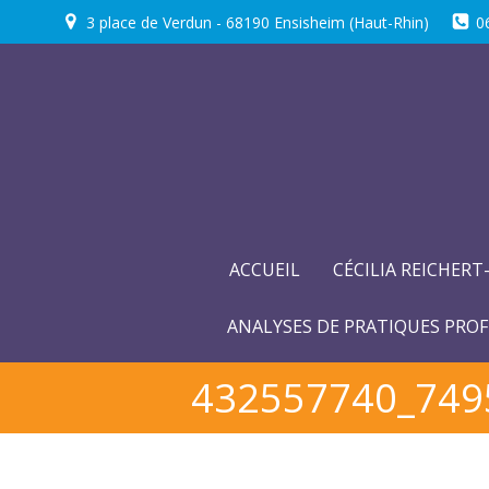
Aller
3 place de Verdun - 68190 Ensisheim (Haut-Rhin)
0
au
contenu
ACCUEIL
CÉCILIA REICHERT
ANALYSES DE PRATIQUES PROF
432557740_749