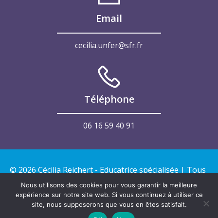
Email
cecilia.unfer@sfr.fr
Téléphone
06 16 59 40 91
© 2026 Cécilia Reichert - Educatrice spécialisée | Tous
droits réservés | Créé par NR Communication
Nous utilisons des cookies pour vous garantir la meilleure
expérience sur notre site web. Si vous continuez à utiliser ce
site, nous supposerons que vous en êtes satisfait.
Mentions légales