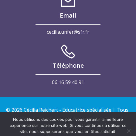
Email
cecilia.unfer@sfr.fr
Téléphone
06 16 59 40 91
© 2026 Cécilia Reichert - Educatrice spécialisée | Tous
droits réservés | Créé par NR Communication
Nous utilisons des cookies pour vous garantir la meilleure
expérience sur notre site web. Si vous continuez à utiliser ce
site, nous supposerons que vous en êtes satisfait.